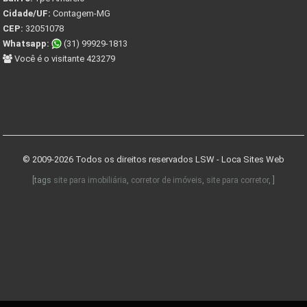
Cidade/UF:
Contagem-MG
CEP:
32051078
Whatsapp:
(31) 99929-1813
Você é o visitante 423279
© 2009-2026 Todos os direitos reservados
LSW - Loca Sites Web
[tags
site para imobiliária
,
corretor de imóveis
,
site para corretor
, ]