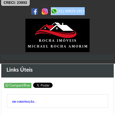
CRECI: 23892
(31) 99929-1813
Links Úteis
EM CONSTRUÇÃO...