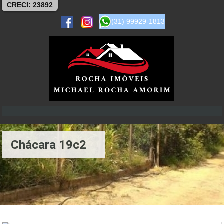
CRECI: 23892
(31) 99929-1813
Chácara 19c2