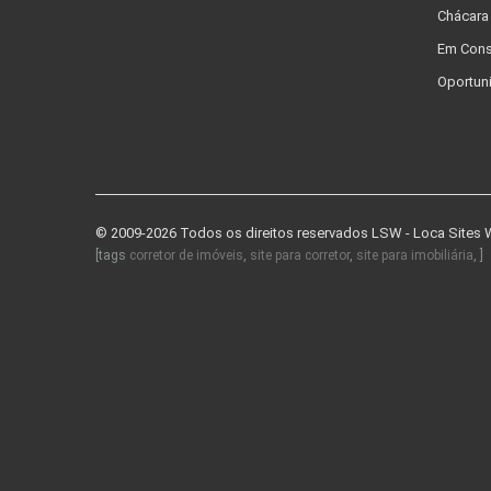
Chácara
Em Cons
Oportun
© 2009-2026 Todos os direitos reservados
LSW - Loca Sites
[tags
corretor de imóveis
,
site para corretor
,
site para imobiliária
, ]