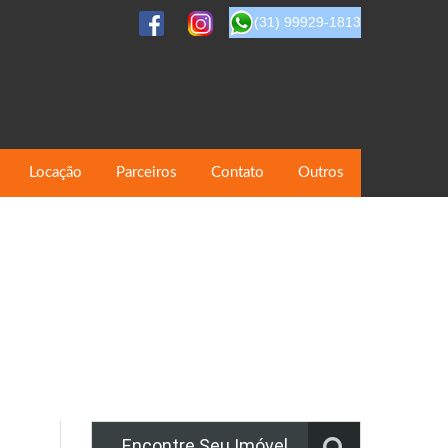
(31) 99929-1813
Locação
Parceiros
Contato
Outros
Encontre Seu Imóvel