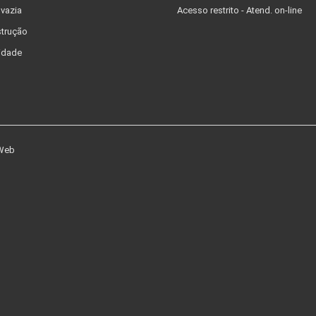
 vazia
Acesso restrito - Atend. on-line
trução
idade
 Web